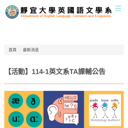
跳
到
主
要
內
容
區
首頁
最新消息
【活動】114-1英文系TA課輔公告