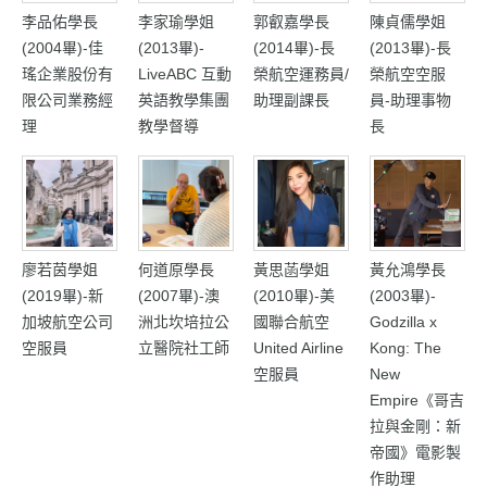
李品佑學長
李家瑜學姐
郭叡嘉學長
陳貞儒學姐
(2004畢)-佳
(2013畢)-
(2014畢)-長
(2013畢)-長
瑤企業股份有
LiveABC 互動
榮航空運務員/
榮航空空服
限公司業務經
英語教學集團
助理副課長
員-助理事物
理
教學督導
長
廖若茵學姐
何道原學長
黃思菡學姐
黃允鴻學長
(2019畢)-新
(2007畢)-澳
(2010畢)-美
(2003畢)-
加坡航空公司
洲北坎培拉公
國聯合航空
Godzilla x
空服員
立醫院社工師
United Airline
Kong: The
空服員
New
Empire《哥吉
拉與金剛：新
帝國》電影製
作助理