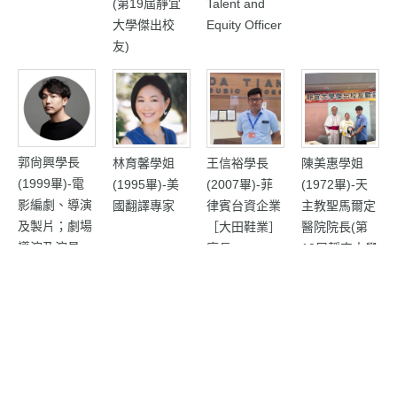
(第19屆靜宜
Talent and
大學傑出校
Equity Officer
友)
郭尙興學長
林育馨學姐
王信裕學長
陳美惠學姐
(1999畢)-電
(1995畢)-美
(2007畢)-菲
(1972畢)-天
影編劇、導演
國翻譯專家
律賓台資企業
主教聖馬爾定
及製片；劇場
［大田鞋業］
醫院院長(第
導演及演員
廠長
19屆靜宜大學
傑出校友)
井珍婷學姐
陳德齡學姐
倪立明學姐
黃千庭學姐