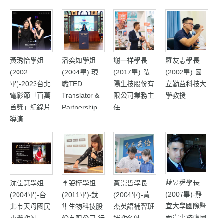
黃琇怡學姐
潘奕如學姐
謝一祥學長
羅友志學長
(2002
(2004畢)-現
(2017畢)-弘
(2002畢)-國
畢)-2023台北
職TED
陽生技股份有
立勤益科技大
電影節「百萬
Translator &
限公司業務主
學教授
首獎」紀錄片
Partnership
任
導演
藍昱舜學長
沈佳慧學姐
李姿樺學姐
黃崇哲學長
(2007畢)-靜
(2004畢)-台
(2011畢)-鈦
(2004畢)-黃
宜大學國際暨
北市天母國民
隼生物科技股
杰英語補習班
兩岸事務處國
小學教師
份有限公司 行
補教名師