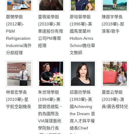
鄭憫學姐
童珮瑜學姐
廖培蓉學姐
陳振宇學長
(2012畢)-
(2010畢)-英
(1996畢)-美
(2018畢)-部
P&M
業達股份有限
國馬里蘭州
落客/歌手
Refrigeration
公司PM專案
Holton-Arms
Industrial海外
經理
School擔任華
分部經理
文教師
林晉宏學長
朱世琦學姐
蕭堡云學姐
邱嘉欣學姊
(2010畢)-星
(1994畢)-東
(2019畢)-演
(1993畢)-美
宇航空副機長
盟營造總監、
員/廣告模特兒
國Achieving
鈞為國際及
the Dream 首
VIA琢璞藝術
席人才與平權
學院執行長
總長Chief