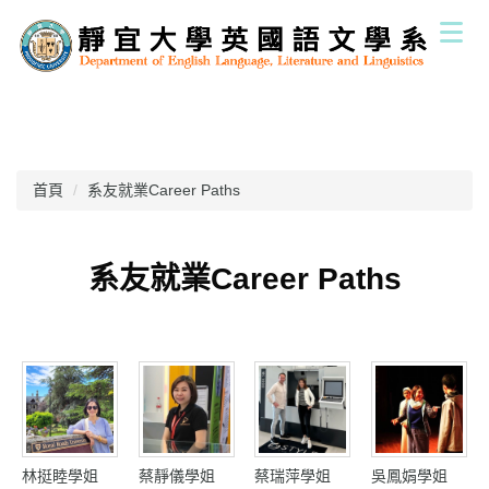
跳
到
主
要
內
容
區
首頁
系友就業Career Paths
系友就業Career Paths
林挺睦學姐
蔡靜儀學姐
蔡瑞萍學姐
吳鳳娟學姐