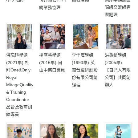
際級交流組專
銷業務協理
案經理
洪珮瑄學姐
楊庭芸學姐
李佳曄學姐
洪秉綺學姐
(2021畢)-杜
(2016畢)-自
(1993畢)-英
(2005畢)-
拜One&Only
由中英口譯員
閱音躍研創股
【自己人有限
Royal
份有限公司總
公司】共同創
MirageQuality
經理
辦人
& Training
Coordinator
品管及教育訓
練專員