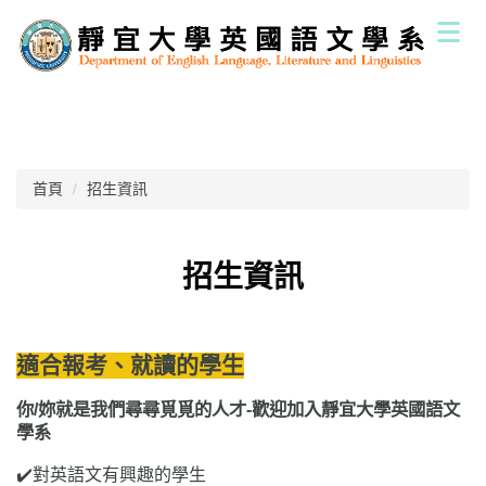
跳
到
主
要
內
容
區
首頁
招生資訊
招生資訊
適合報考、就讀的學生
你/妳就是我們尋尋覓覓的人才-歡迎加入靜宜大學英國語文
學系
✔️對英語文有興趣的學生