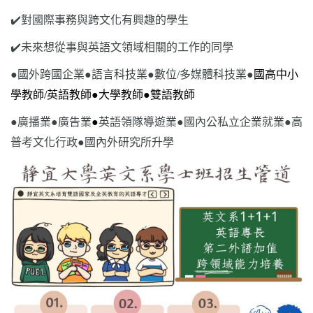
✔️對國際事務與跨文化有興趣的學生
✔️未來想從事與英語文領域相關的工作的同學
●國外跨國企業
●
語言科技業
●
數位/多媒體科技業
●
國高中小
學教師
/
英語教師
●
大學教師
●
雙語教師
●
廣播業
●
廣告業
●
英語領隊導遊業
●
國內公私立企業就業
●
高
普考文化行政
●
國內外研究所升學