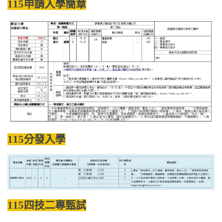
115申請入學簡章
11
5分發
入學
11
5四技二專甄試