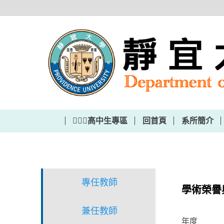
跳
到
主
要
內
容
區
🙋‍🙋‍♂️高中生專區
回首頁
系所簡介
專任教師
學術榮譽
兼任教師
年度