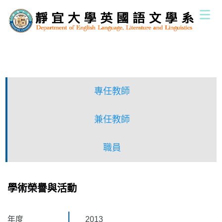
跳
到
主
要
內
容
區
專任教師
兼任教師
職員
學術榮譽與活動
年度
2013