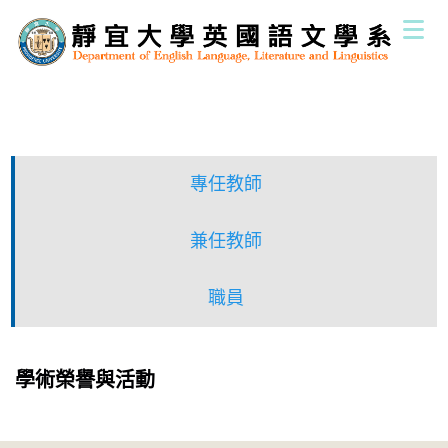
跳
到
主
要
內
容
區
專任教師
兼任教師
職員
學術榮譽與活動